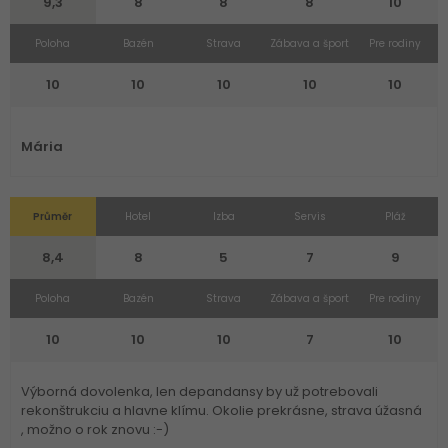
9,3
8
8
8
10
Poloha
Bazén
Strava
Zábava a šport
Pre rodiny
10
10
10
10
10
Mária
Průměr
Hotel
Izba
Servis
Pláž
8,4
8
5
7
9
Poloha
Bazén
Strava
Zábava a šport
Pre rodiny
10
10
10
7
10
Výborná dovolenka, len depandansy by už potrebovali
rekonštrukciu a hlavne klímu. Okolie prekrásne, strava úžasná
, možno o rok znovu :-)