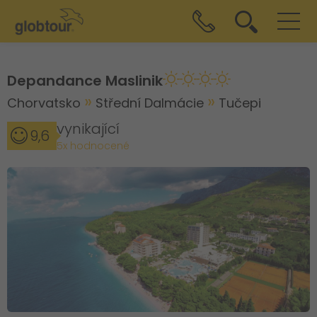
Depandance Maslinik
Chorvatsko
Střední Dalmácie
Tučepi
vynikající
9,6
5x hodnocené