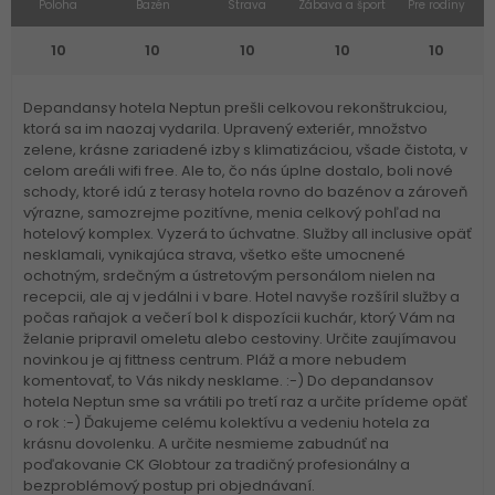
Poloha
Bazén
Strava
Zábava a šport
Pre rodiny
10
10
10
10
10
Depandansy hotela Neptun prešli celkovou rekonštrukciou,
ktorá sa im naozaj vydarila. Upravený exteriér, množstvo
zelene, krásne zariadené izby s klimatizáciou, všade čistota, v
celom areáli wifi free. Ale to, čo nás úplne dostalo, boli nové
schody, ktoré idú z terasy hotela rovno do bazénov a zároveň
výrazne, samozrejme pozitívne, menia celkový pohľad na
hotelový komplex. Vyzerá to úchvatne. Služby all inclusive opäť
nesklamali, vynikajúca strava, všetko ešte umocnené
ochotným, srdečným a ústretovým personálom nielen na
recepcii, ale aj v jedálni i v bare. Hotel navyše rozšíril služby a
počas raňajok a večerí bol k dispozícii kuchár, ktorý Vám na
želanie pripravil omeletu alebo cestoviny. Určite zaujímavou
novinkou je aj fittness centrum. Pláž a more nebudem
komentovať, to Vás nikdy nesklame. :-) Do depandansov
hotela Neptun sme sa vrátili po tretí raz a určite prídeme opäť
o rok :-) Ďakujeme celému kolektívu a vedeniu hotela za
krásnu dovolenku. A určite nesmieme zabudnúť na
poďakovanie CK Globtour za tradičný profesionálny a
bezproblémový postup pri objednávaní.