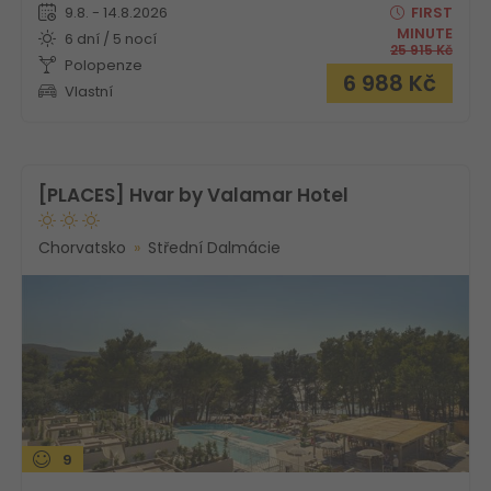
9.8. - 14.8.2026
FIRST
MINUTE
6 dní / 5 nocí
25 915
Kč
Polopenze
6 988
Kč
Vlastní
[PLACES] Hvar by Valamar Hotel
Chorvatsko
Střední Dalmácie
9