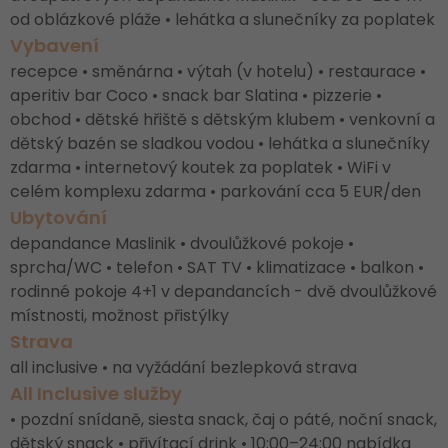
od oblázkové pláže • lehátka a slunečníky za poplatek
Vybavení
recepce • směnárna • výtah (v hotelu) • restaurace •
aperitiv bar Coco • snack bar Slatina • pizzerie •
obchod • dětské hřiště s dětským klubem • venkovní a
dětský bazén se sladkou vodou • lehátka a slunečníky
zdarma • internetový koutek za poplatek • WiFi v
celém komplexu zdarma • parkování cca 5 EUR/den
Ubytování
depandance Maslinik • dvoulůžkové pokoje •
sprcha/WC • telefon • SAT TV • klimatizace • balkon •
rodinné pokoje 4+1 v depandancích - dvě dvoulůžkové
místnosti, možnost přistýlky
Strava
all inclusive • na vyžádání bezlepková strava
All Inclusive služby
• pozdní snídaně, siesta snack, čaj o páté, noční snack,
dětský snack • přivítací drink • 10:00–24:00 nabídka