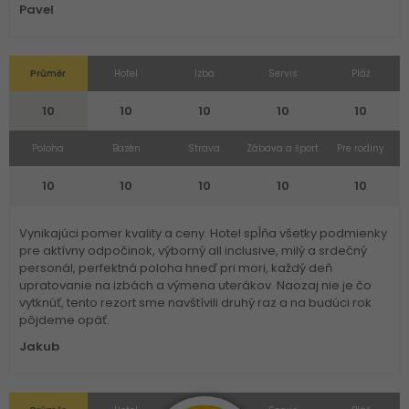
Pavel
Průměr
Hotel
Izba
Servis
Pláž
10
10
10
10
10
Poloha
Bazén
Strava
Zábava a šport
Pre rodiny
10
10
10
10
10
Vynikajúci pomer kvality a ceny. Hotel spĺňa všetky podmienky
pre aktívny odpočinok, výborný all inclusive, milý a srdečný
personál, perfektná poloha hneď pri mori, každý deň
upratovanie na izbách a výmena uterákov. Naozaj nie je čo
vytknúť, tento rezort sme navštívili druhý raz a na budúci rok
pôjdeme opäť.
Jakub