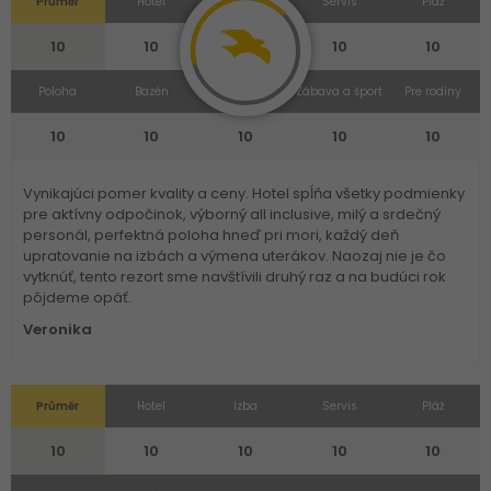
Průměr
Hotel
Izba
Servis
Pláž
10
10
10
10
10
Poloha
Bazén
Strava
Zábava a šport
Pre rodiny
10
10
10
10
10
Vynikajúci pomer kvality a ceny. Hotel spĺňa všetky podmienky
pre aktívny odpočinok, výborný all inclusive, milý a srdečný
personál, perfektná poloha hneď pri mori, každý deň
upratovanie na izbách a výmena uterákov. Naozaj nie je čo
vytknúť, tento rezort sme navštívili druhý raz a na budúci rok
pôjdeme opäť.
Veronika
Průměr
Hotel
Izba
Servis
Pláž
10
10
10
10
10