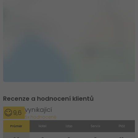
Recenze a hodnocení klientů
vynikající
9,6
5x hodnocené
Průměr
Hotel
Izba
Servis
Pláž