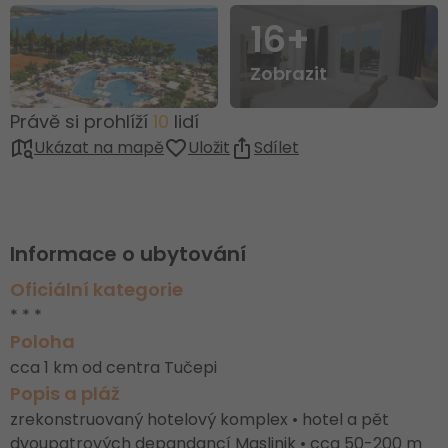
16+
Zobrazit
Právě si prohlíží
10
lidí
Ukázat na mapě
Uložit
Sdílet
Informace o ubytování
Oficiální kategorie
* * *
Poloha
cca 1 km od centra Tučepi
Popis a pláž
zrekonstruovaný hotelový komplex • hotel a pět
dvoupatrových depandancí Maslinik • cca 50-200 m