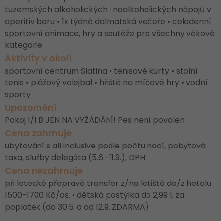
tuzemských alkoholických i nealkoholických nápojů v
aperitiv baru • 1x týdně dalmatská večeře • celodenní
sportovní animace, hry a soutěže pro všechny věkové
kategorie
Aktivity v okolí
sportovní centrum Slatina • tenisové kurty • stolní
tenis • plážový volejbal • hřiště na míčové hry • vodní
sporty
Upozornění
Pokoj 1/1 B JEN NA VYŽÁDÁNÍ! Pes není povolen.
Cena zahrnuje
ubytování s all inclusive podle počtu nocí, pobytová
taxa, služby delegáta (5.6.-11.9.), DPH
Cena nezahrnuje
při letecké přepravě transfer z/na letiště do/z hotelu
1500-1700 Kč/os. • dětská postýlka do 2,99 l. za
poplatek (do 30.5. a od 12.9. ZDARMA)