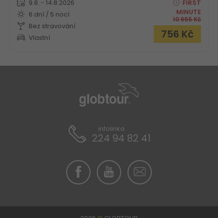
9.8. - 14.8.2026
FIRST
MINUTE
6 dní / 5 nocí
10 655
Kč
Bez stravování
756
Kč
Vlastní
infolinka
224 94 82 41