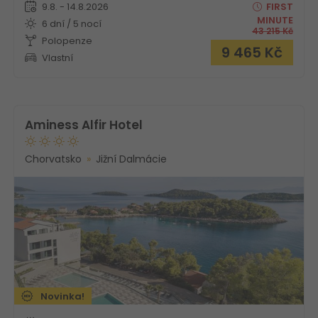
9.8. - 14.8.2026
FIRST
MINUTE
6 dní / 5 nocí
43 215
Kč
Polopenze
9 465
Kč
Vlastní
Aminess Alfir Hotel
Chorvatsko
Jižní Dalmácie
Novinka!