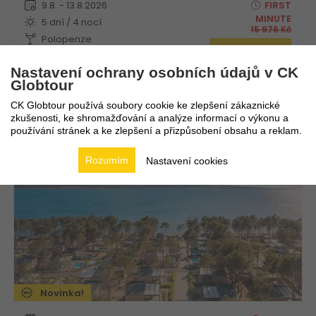
9.8. - 13.8.2026
FIRST
MINUTE
5 dní / 4 nocí
15 976
Kč
Polopenze
4 562
Kč
Vlastní
Nastavení ochrany osobních údajů v CK
Globtour
CK Globtour používá soubory cookie ke zlepšení zákaznické
zkušenosti, ke shromažďování a analýze informací o výkonu a
Aminess Camping Villas & Holiday Homes Avalona
používání stránek a ke zlepšení a přizpůsobení obsahu a reklam.
Chorvatsko
Kvarner
Rozumím
Nastavení cookies
Novinka!