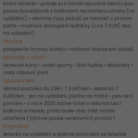
brání výhledu • pokoje pro handicapované klienty jsou
pouze dvoulůžkové s balkonem na mořskou stranu (na
vyžádání) • všechny typy pokojů se nachází v prvním
patře • možnost dokoupení ledničky (cca 7 EUR/ den,
na vyžádání)
Strava
polopenze formou bufetu • možnost doplacení obědů
Aktivity v okolí
tenisové kurty • vodní sporty • živá hudba • diskotéky •
malý zábavní park
Upozornění
dětská postýlka do 2,99 l. 7 EUR/den • lednička 7
EUR/den - jen na vyžádání, platba na místě • pes není
povolen • v roce 2025 začne hotel s rekonstrukcí
balkonů a fasády, proto bude vždy část hotelu
uzavřena ( týká se pouze venkovních prostor)
Doprava
letenky na vyžádání a zpětné potvrzení od letecké