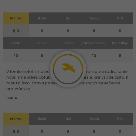
Průměr
Hotel
Izba
Servis
Pláž
8,9
9
8
8
9
Poloha
Bazén
Strava
Zábava a šport
Pre rodiny
10
9
9
10
8
V tomto hoteli sme boli už trikrát. Makarskú máme radi a tento
hotel sme si tiež obľúbili. Izby sú síce staršie, ale všade čisto. K
moru blízko, strava perfektná a veľa možnosti na večerné
prechádzky.
Lucia
Průměr
Hotel
Izba
Servis
Pláž
8,8
9
8
8
9