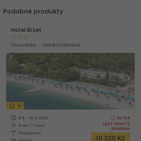
Podobné produkty
Hotel Brzet
Chorvatsko
Střední Dalmácie
9
8.8. - 15.8.2026
ULTRA
LAST MINUTE
8 dní / 7 nocí
20 900
Kč
Polopenze
10 220
Kč
Vlastní