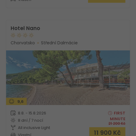
Hotel Nano
Chorvatsko
Střední Dalmácie
9,6
8.8. - 15.8.2026
FIRST
MINUTE
8 dní / 7 nocí
21 200
Kč
All inclusive Light
11 900
Kč
Vlastní