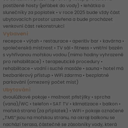
postižené hosty (jeřábek do vody) • lehátka a
slunečníky za poplatek • v roce 2025 bude vždy část
ubytovacích prostor uzavřena a bude procházet
venkovní část rekonstrukcí
Vybavení
recepce • výtah • restaurace • aperitiv bar • kavárna •
společenská místnost • TV sál • fitness • vnitřní bazén
s vyhřívanou mořskou vodou (mimo hodiny vyhrazené
pro rehabilitace) • terapeutické procedury •
rehabilitace • vodní i suché masáže • sauna • hotel má
bezbariérový přístup • WiFi zdarma • bezplatné
parkování (omezený počet míst)
Ubytování
dvoulůžkové pokoje • možnost přistýlky • sprcha
(vana)/WC • telefon • SAT TV • klimatizace • balkon •
mořská strana (za příplatek) • WiFi • pokoje označené
„TMS“ jsou na mořskou stranu, na okraji balkonu se
nachází terasa, částečně se zásobníky vody, která