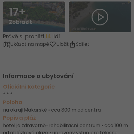
17+
Zobrazit
Právě si prohlíží
14
lidí
Ukázat na mapě
Uložit
Sdílet
Informace o ubytování
Oficiální kategorie
* * *
Poloha
na okraji Makarské • cca 800 m od centra
Popis a pláž
hotel je zdravotně-rehabilitační centrum • cca 100 m
od oblázkové pláže • upravený vstup pro tělesně