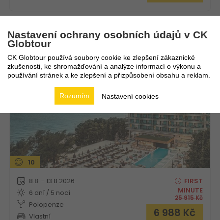
Nastavení ochrany osobních údajů v CK
[PLACES] Dalmacija by Valamar Hotel
Globtour
CK Globtour používá soubory cookie ke zlepšení zákaznické
Chorvatsko
Střední Dalmácie
zkušenosti, ke shromažďování a analýze informací o výkonu a
používání stránek a ke zlepšení a přizpůsobení obsahu a reklam.
Rozumím
Nastavení cookies
10
8.8. - 13.8.2026
FIRST
MINUTE
6 dní / 5 nocí
25 915
Kč
Polopenze
6 988
Kč
Vlastní