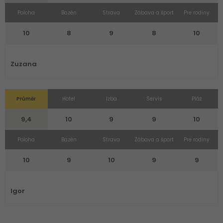
Poloha
Bazén
Strava
Zábava a šport
Pre rodiny
10
8
9
8
10
Zuzana
Průměr
Hotel
Izba
Servis
Pláž
9,4
10
9
9
10
Poloha
Bazén
Strava
Zábava a šport
Pre rodiny
10
9
10
9
9
Igor