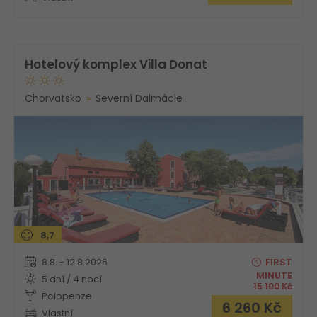
Hotelový komplex Villa Donat
Chorvatsko
Severní Dalmácie
8,7
8.8. - 12.8.2026
FIRST
MINUTE
5 dní / 4 nocí
15 100
Kč
Polopenze
6 260
Kč
Vlastní