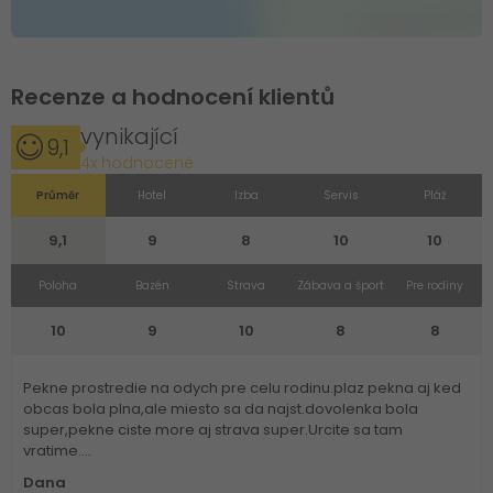
Recenze a hodnocení klientů
vynikající
9,1
4x hodnocené
Průměr
Hotel
Izba
Servis
Pláž
9,1
9
8
10
10
Poloha
Bazén
Strava
Zábava a šport
Pre rodiny
10
9
10
8
8
Pekne prostredie na odych pre celu rodinu.plaz pekna aj ked
obcas bola plna,ale miesto sa da najst.dovolenka bola
super,pekne ciste more aj strava super.Urcite sa tam
vratime....
Dana