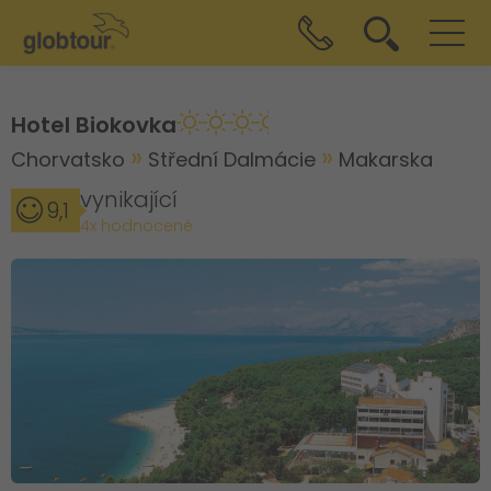
Hotel Biokovka
Chorvatsko
Střední Dalmácie
Makarska
vynikající
9,1
4x hodnocené