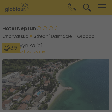
Hotel Neptun
Chorvatsko
Střední Dalmácie
Gradac
vynikající
8,5
2x hodnocené