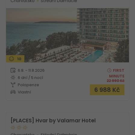
Chorvatsko
Střední Dalmácie
10
6.8. - 11.8.2026
FIRST
MINUTE
6 dní / 5 nocí
22 990
Kč
Polopenze
6 988
Kč
Vlastní
[PLACES] Hvar by Valamar Hotel