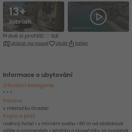
13+
Zobrazit
Právě si prohlíží
12
lidí
Ukázat na mapě
Uložit
Sdílet
Informace o ubytování
Oficiální kategorie
* * *
Poloha
v městečku Gradac
Popis a pláž
rodinný hotel • v mírném svahu • 80 m od oblázkové
pláže a promenády • lehátka a slunečníky za poplatek