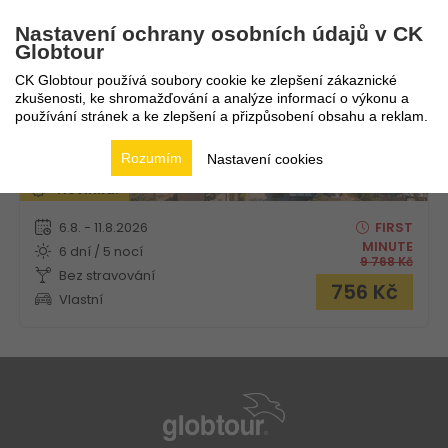
Nastavení ochrany osobních údajů v CK
Globtour
CK Globtour používá soubory cookie ke zlepšení zákaznické
zkušenosti, ke shromažďování a analýze informací o výkonu a
používání stránek a ke zlepšení a přizpůsobení obsahu a reklam.
Rozumím
Nastavení cookies
Novinka!
6.8. - 11.8.2026
FIRST
MINUTE
6 dní / 5 nocí
9 768
Kč
Bez stravování
756
Kč
Vlastní