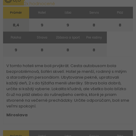
2x hodnocené
Průměr
Hotel
Izba
Servis
Pláž
8,4
9
9
8
8
Poloha
Strava
Zábava a šport
Pre rodiny
9
8
8
8
V tomto hoteli sme boli prvýkrát. Cesta autobusom bola
bezproblémová, šoféri skvelí. Hotel je menší, rodinný s milým
a starostlivým personálom. Ubytovanie pekné, upratovali
každý deň, 2 x do týždňa menili uteráky. Strava bola dobrá,
určite si každý vyberie. Lokalita kľudná, ale všetko bolo blízko
či už na pláž alebo do rušnejšieho centra, ktoré je priam
stvorené na večerné prechádzky. Určite odporúčam, boli sme
veľmi spokojní.
Miroslava