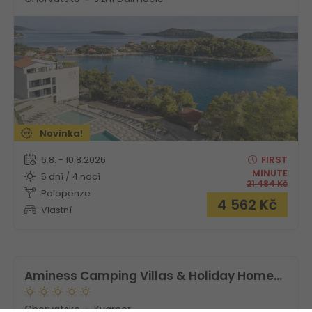
Novinka!
6.8. - 10.8.2026
FIRST
MINUTE
5 dní / 4 nocí
21 484
Kč
Polopenze
4 562
Kč
Vlastní
Aminess Camping Villas & Holiday Homes Avalona
Chorvatsko
Kvarner