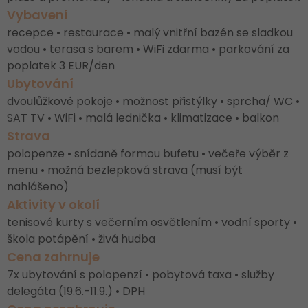
Vybavení
recepce • restaurace • malý vnitřní bazén se sladkou
vodou • terasa s barem • WiFi zdarma • parkování za
poplatek 3 EUR/den
Ubytování
dvoulůžkové pokoje • možnost přistýlky • sprcha/ WC •
SAT TV • WiFi • malá lednička • klimatizace • balkon
Strava
polopenze • snídaně formou bufetu • večeře výběr z
menu • možná bezlepková strava (musí být
nahlášeno)
Aktivity v okolí
tenisové kurty s večerním osvětlením • vodní sporty •
škola potápění • živá hudba
Cena zahrnuje
7x ubytování s polopenzí • pobytová taxa • služby
delegáta (19.6.-11.9.) • DPH