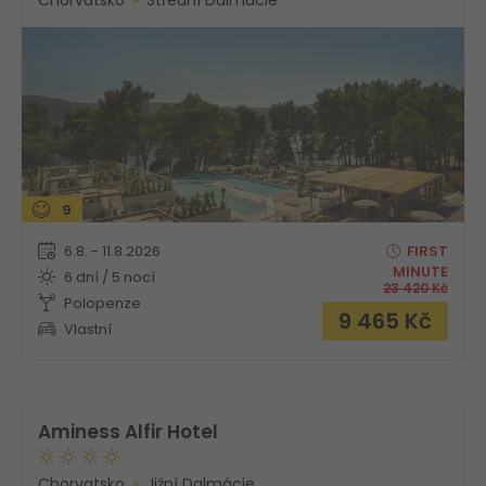
Chorvatsko
Střední Dalmácie
9
6.8. - 11.8.2026
FIRST
MINUTE
6 dní / 5 nocí
23 420
Kč
Polopenze
9 465
Kč
Vlastní
Aminess Alfir Hotel
Chorvatsko
Jižní Dalmácie