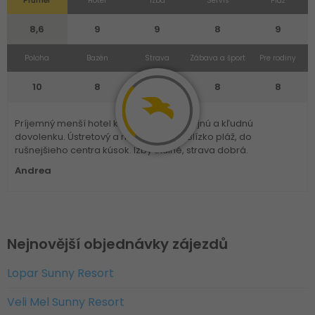
Průměr
Hotel
Izba
Servis
Pláž
8,6
9
9
8
9
Poloha
Bazén
Strava
Zábava a šport
Pre rodiny
10
8
8
8
8
Príjemný menší hotel kde si užijete pokojnú a kľudnú
dovolenku. Ústretový a milý personál. Blízko pláž, do
rušnejšieho centra kúsok. Izby útulné, strava dobrá.
Andrea
Nejnovější objednávky zájezdů
Lopar Sunny Resort
Veli Mel Sunny Resort