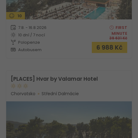
10
7.8. - 16.8.2026
FIRST
MINUTE
10 dní / 7 nocí
39 631
Kč
Polopenze
6 988
Kč
Autobusem
[PLACES] Hvar by Valamar Hotel
Chorvatsko
Střední Dalmácie