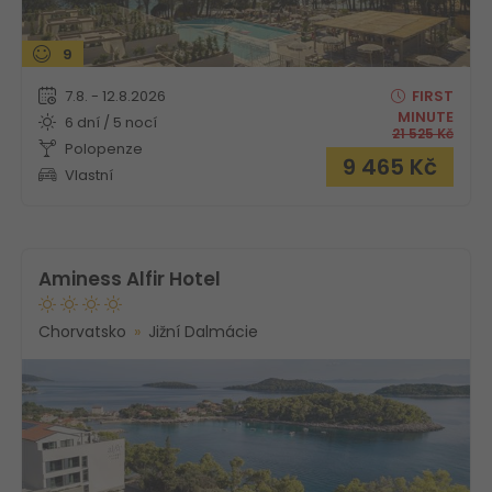
9
7.8. - 12.8.2026
FIRST
MINUTE
6 dní / 5 nocí
21 525
Kč
Polopenze
9 465
Kč
Vlastní
Aminess Alfir Hotel
Chorvatsko
Jižní Dalmácie