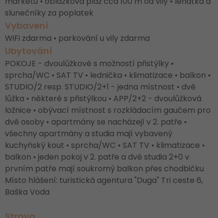
marketu • oblázková pláž cca 100 m od vily • lehátka a
slunečníky za poplatek
Vybavení
WiFi zdarma • parkování u vily zdarma
Ubytování
POKOJE - dvoulůžkové s možností přistýlky •
sprcha/WC • SAT TV • lednička • klimatizace • balkon •
STUDIO/2 resp. STUDIO/2+1 - jedna místnost • dvě
lůžka • některé s přistýlkou • APP/2+2 - dvoulůžková
ložnice • obývací místnost s rozkládacím gaučem pro
dvě osoby • apartmány se nacházejí v 2. patře •
všechny apartmány a studia mají vybavený
kuchyňský kout • sprcha/WC • SAT TV • klimatizace •
balkon • jeden pokoj v 2. patře a dvě studia 2+0 v
prvním patře mají soukromý balkon přes chodbičku
Místo hlášení: turistická agentura "Duga" Tri ceste 6,
Baška Voda
Strava