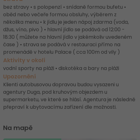
bez stravy • s polopenzí • snídaně formou bufetu •
oběd nebo večeře formou obsluhy, výběrem z
několika menu • k jídlu je jeden nápoj zdarma (voda,
džus, víno, pivo ) • hlavní jídlo se podává od 12:00 -
18:30 ( můžete na hlavní jídlo v jakémkoliv uvedeném
čase ) • strava se podává v restauraci přímo na
promenádě v hotelu Palace ( cca 100m od vily )
Aktivity v okolí
vodní sporty na pláži • diskotéka a bary na pláži
Upozornění
Klienti autobusovou dopravou budou vysazeni u
agentury Duga, pod kruhovým objezdem u
supermarketu, ve které se hlásí. Agentura je následně
přepraví k ubytovacímu zařízení dle možnosti.
Na mapě