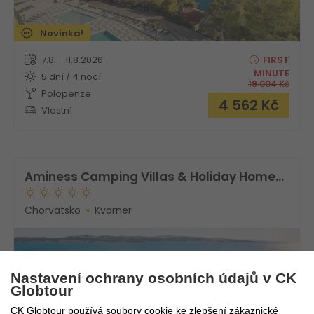
Novinka!
7.8. - 11.8.2026
FIRST
MINUTE
5 dní / 4 nocí
19 004
Kč
Polopenze
4 562
Kč
Vlastní
Aminess Camping Villas & Holiday Homes Avalona
Chorvatsko
Kvarner
Nastavení ochrany osobních údajů v CK
Globtour
CK Globtour používá soubory cookie ke zlepšení zákaznické