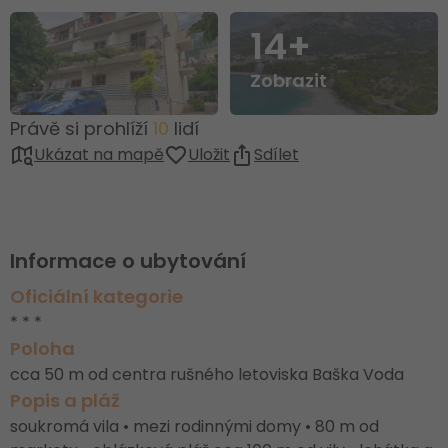
14+
Zobrazit
Právě si prohlíží
10
lidí
Ukázat na mapě
Uložit
Sdílet
Informace o ubytování
Oficiální kategorie
* * *
Poloha
cca 50 m od centra rušného letoviska Baška Voda
Popis a pláž
soukromá vila • mezi rodinnými domy • 80 m od