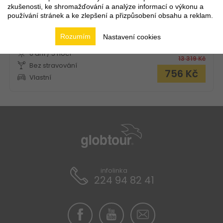
zkušenosti, ke shromažďování a analýze informací o výkonu a
používání stránek a ke zlepšení a přizpůsobení obsahu a reklam.
Novinka!
Rozumím
Nastavení cookies
7.8. - 12.8.2026
FIRST
MINUTE
6 dní / 5 nocí
13 319
Kč
Bez stravování
756
Kč
Vlastní
infolinka
224 94 82 41