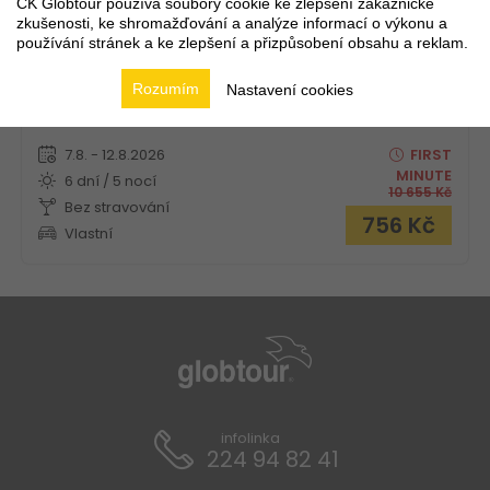
CK Globtour používá soubory cookie ke zlepšení zákaznické
zkušenosti, ke shromažďování a analýze informací o výkonu a
používání stránek a ke zlepšení a přizpůsobení obsahu a reklam.
Rozumím
Nastavení cookies
Novinka!
7.8. - 12.8.2026
FIRST
MINUTE
6 dní / 5 nocí
10 655
Kč
Bez stravování
756
Kč
Vlastní
infolinka
224 94 82 41