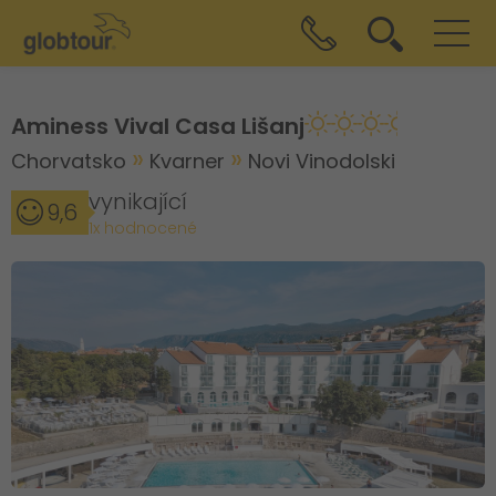
Aminess Vival Casa Lišanj
Chorvatsko
Kvarner
Novi Vinodolski
vynikající
9,6
1x hodnocené