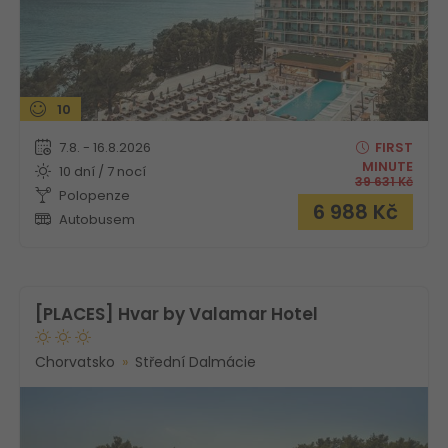
10
7.8. - 16.8.2026
FIRST
MINUTE
10 dní / 7 nocí
39 631
Kč
Polopenze
6 988
Kč
Autobusem
[PLACES] Hvar by Valamar Hotel
Chorvatsko
Střední Dalmácie