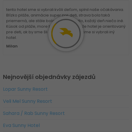
tento hotel sme si vybrali kvôli deťom, splnil naše očakávania.
Blízko pláže, animácie super pre deti, strava bola taká
priemerná, ale stále bolo na výber jedlo, každý deň niečo iné.
Kúsok od pláže, more bolo čisté. Vidieť, že hotel je orientovaný
pre deti, ak by sme šli ako pár, určite by sme si vybrali iný
hotel.
Milan
Nejnovější objednávky zájezdů
Lopar Sunny Resort
Veli Mel Sunny Resort
Sahara / Rab Sunny Resort
Eva Sunny Hotel