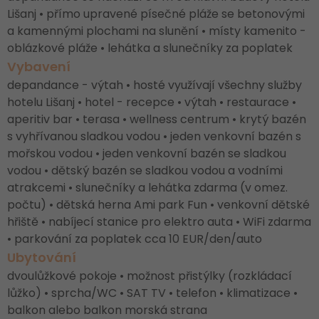
Lišanj • přímo upravené písečné pláže se betonovými
a kamennými plochami na slunění • místy kamenito -
oblázkové pláže • lehátka a slunečníky za poplatek
Vybavení
depandance - výtah • hosté využívají všechny služby
hotelu Lišanj • hotel - recepce • výtah • restaurace •
aperitiv bar • terasa • wellness centrum • krytý bazén
s vyhřívanou sladkou vodou • jeden venkovní bazén s
mořskou vodou • jeden venkovní bazén se sladkou
vodou • dětský bazén se sladkou vodou a vodními
atrakcemi • slunečníky a lehátka zdarma (v omez.
počtu) • dětská herna Ami park Fun • venkovní dětské
hřiště • nabíjecí stanice pro elektro auta • WiFi zdarma
• parkování za poplatek cca 10 EUR/den/auto
Ubytování
dvoulůžkové pokoje • možnost přistýlky (rozkládací
lůžko) • sprcha/WC • SAT TV • telefon • klimatizace •
balkon alebo balkon morská strana