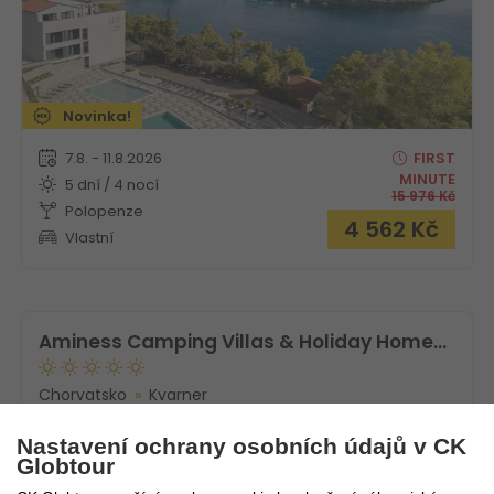
Novinka!
7.8. - 11.8.2026
FIRST
MINUTE
5 dní / 4 nocí
15 976
Kč
Polopenze
4 562
Kč
Vlastní
Aminess Camping Villas & Holiday Homes Avalona
Chorvatsko
Kvarner
Nastavení ochrany osobních údajů v CK
Globtour