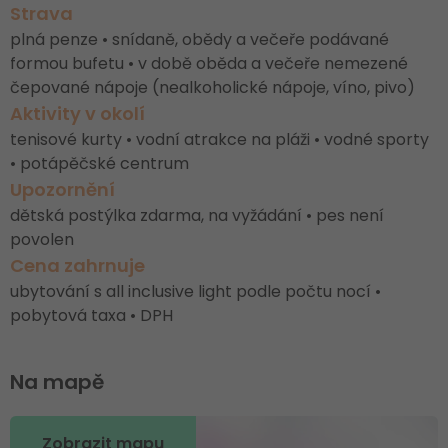
Strava
plná penze • snídaně, obědy a večeře podávané
formou bufetu • v době oběda a večeře nemezené
čepované nápoje (nealkoholické nápoje, víno, pivo)
Aktivity v okolí
tenisové kurty • vodní atrakce na pláži • vodné sporty
• potápěčské centrum
Upozornění
dětská postýlka zdarma, na vyžádání • pes není
povolen
Cena zahrnuje
ubytování s all inclusive light podle počtu nocí •
pobytová taxa • DPH
Na mapě
Zobrazit mapu