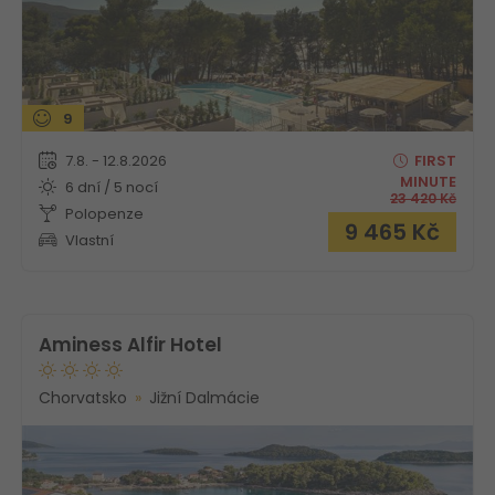
9
7.8. - 12.8.2026
FIRST
MINUTE
6 dní / 5 nocí
23 420
Kč
Polopenze
9 465
Kč
Vlastní
Aminess Alfir Hotel
Chorvatsko
Jižní Dalmácie