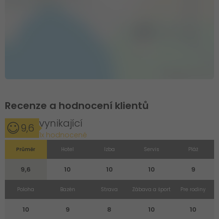
Recenze a hodnocení klientů
vynikající
9,6
1x hodnocené
Průměr
Hotel
Izba
Servis
Pláž
9,6
10
10
10
9
Poloha
Bazén
Strava
Zábava a šport
Pre rodiny
10
9
8
10
10