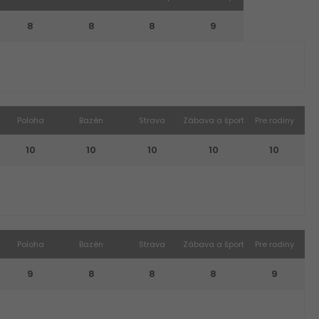
8
8
8
9
Poloha
Bazén
Strava
Zábava a šport
Pre rodiny
10
10
10
10
10
Poloha
Bazén
Strava
Zábava a šport
Pre rodiny
9
8
8
8
9