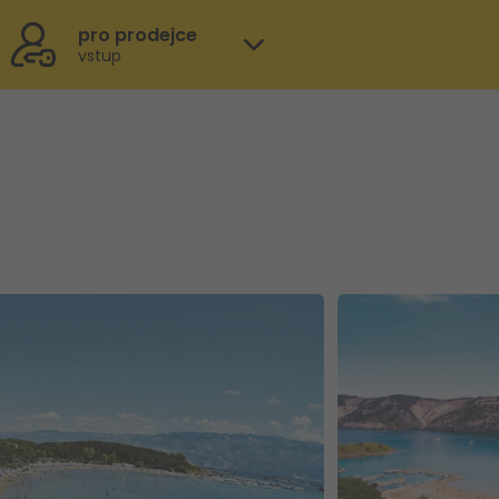
pro prodejce
vstup