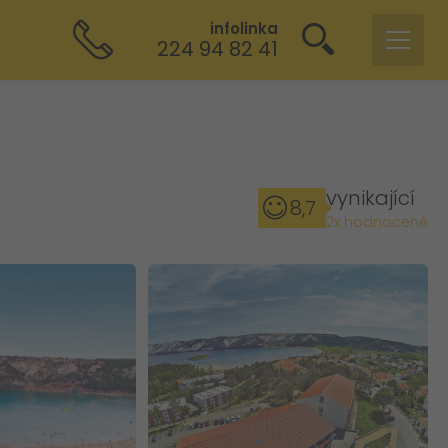
infolinka
224 94 82 41
vynikající
8,7
2x hodnocené