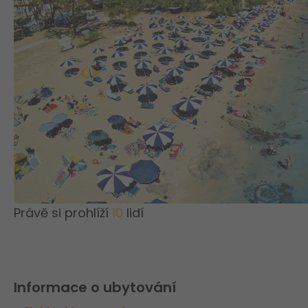
Právě si prohlíží
10
lidí
Informace o ubytování