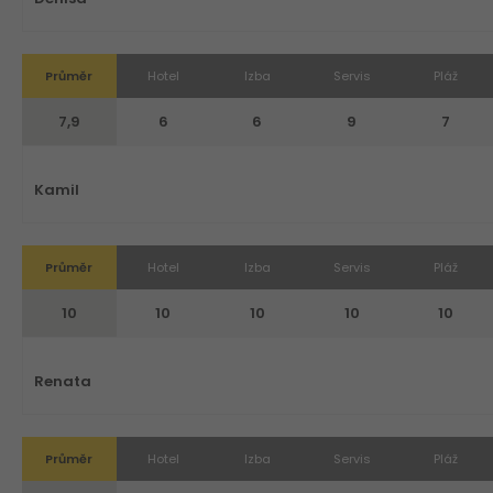
Průměr
Hotel
Izba
Servis
Pláž
7,9
6
6
9
7
Kamil
Průměr
Hotel
Izba
Servis
Pláž
10
10
10
10
10
Renata
Průměr
Hotel
Izba
Servis
Pláž