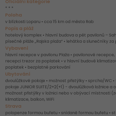
Oficiální kategorie
* * *
Poloha
v blízkosti Loparu • cca 15 km od města Rab
Popis a pláž
hotelový komplex • hlavní budova a pět pavilonů – Saha
písečné pláže „Rajska plaža“ • lehátka a slunečníky za
Vybavení
hlavní recepce v pavilonu Plaža • pavilonové recepce,
recepci trezor za poplatek • v hlavní budově klimatizo
poplatek • bezplatné parkování
Ubytování
dvoulůžkové pokoje • možnost přistýlky • sprcha/WC • te
pokoje JUNIOR SUITE/2+2(+1) - dvoulůžková ložnice a 
možnost přistýlky v ložnici nebo v obývací místnosti (z
klimatizace, balkon, WiFi
Strava
polopenze formou bufetu • snídaně formou bufetu • str