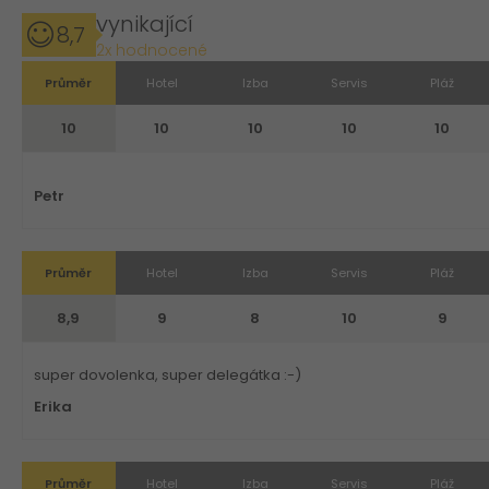
vynikající
8,7
2x hodnocené
Průměr
Hotel
Izba
Servis
Pláž
10
10
10
10
10
Petr
Průměr
Hotel
Izba
Servis
Pláž
8,9
9
8
10
9
super dovolenka, super delegátka :-)
Erika
Průměr
Hotel
Izba
Servis
Pláž