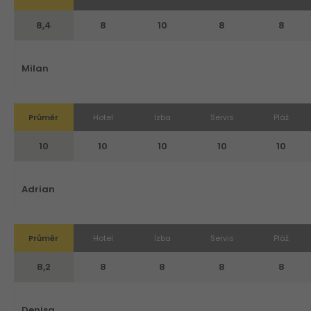
8,4
8
10
8
8
Milan
Průměr
Hotel
Izba
Servis
Pláž
10
10
10
10
10
Adrian
Průměr
Hotel
Izba
Servis
Pláž
8,2
8
8
8
8
Denisa