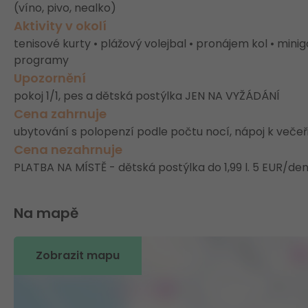
(víno, pivo, nealko)
Aktivity v okolí
tenisové kurty • plážový volejbal • pronájem kol • mini
programy
Upozornění
pokoj 1/1, pes a dětská postýlka JEN NA VYŽÁDÁNÍ
Cena zahrnuje
ubytování s polopenzí podle počtu nocí, nápoj k večeř
Cena nezahrnuje
PLATBA NA MÍSTĚ - dětská postýlka do 1,99 l. 5 EUR/de
Na mapě
Zobrazit mapu