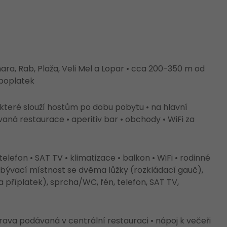
ra, Rab, Plaža, Veli Mel a Lopar • cca 200-350 m od
 poplatek
 které slouží hostům po dobu pobytu • na hlavní
vaná restaurace • aperitiv bar • obchody • WiFi za
lefon • SAT TV • klimatizace • balkon • WiFi • rodinné
obývací místnost se dvěma lůžky (rozkládací gauč),
a příplatek), sprcha/WC, fén, telefon, SAT TV,
ava podávaná v centrální restauraci • nápoj k večeři