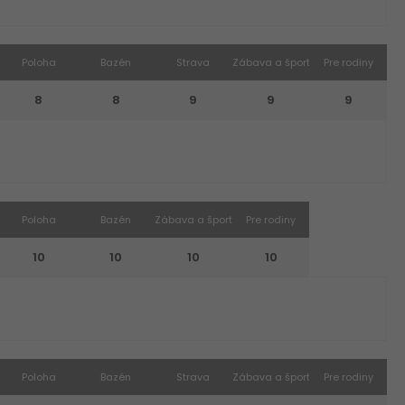
Poloha
Bazén
Strava
Zábava a šport
Pre rodiny
8
8
9
9
9
Poloha
Bazén
Zábava a šport
Pre rodiny
10
10
10
10
Poloha
Bazén
Strava
Zábava a šport
Pre rodiny