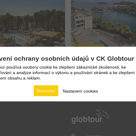
Novinka!
vení ochrany osobních údajů v CK Globtour
.8.2026
FIRST
MINUTE
6.8. - 10.8.2026
FI
 nocí
5 dní / 4 nocí
ur používá soubory cookie ke zlepšení zákaznické zkušenosti, ke
43 215
Kč
vání a analýze informací o výkonu a používání stránek a ke zlepšení
nze
Polopenze
9 465
Kč
4
ení obsahu a reklam.
Vlastní
Rozumím
Nastavení cookies