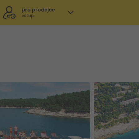
pro prodejce
vstup