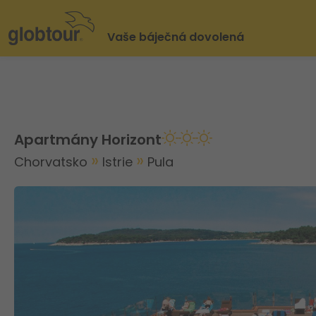
Vaše báječná dovolená
Apartmány Horizont
Chorvatsko
Istrie
Pula