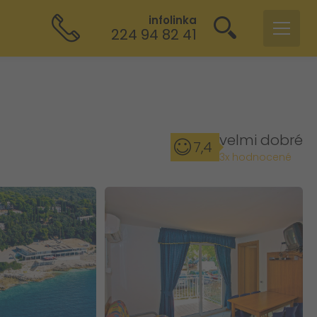
infolinka
224 94 82 41
velmi dobré
7,4
3x hodnocené