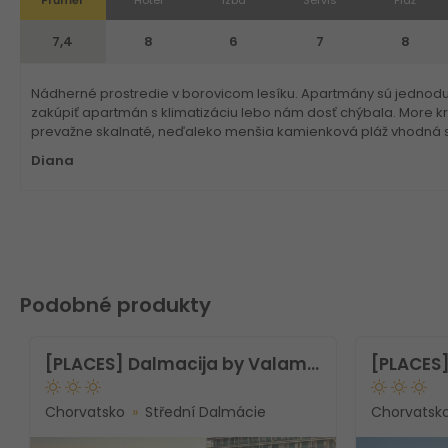
7,4
8
6
7
8
Nádherné prostredie v borovicom lesíku. Apartmány sú jednoduc
zakúpiť apartmán s klimatizáciu lebo nám dosť chýbala. More krá
prevažne skalnaté, neďaleko menšia kamienková pláž vhodná sk
Diana
Podobné produkty
[PLACES] Dalmacija by Valamar Hotel
Chorvatsko
Střední Dalmácie
Chorvatsk