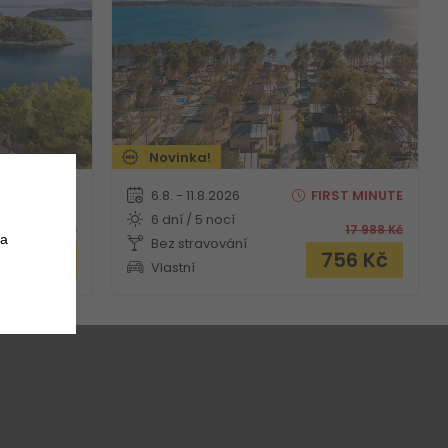
Novinka!
RST
MINUTE
6.8. - 11.8.2026
FIRST
MINUTE
6 dní / 5 nocí
21 484
Kč
17 988
Kč
 a
Bez stravování
 562
Kč
756
Kč
Vlastní