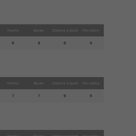
Poloha
Bazén
Zábava a šport
Pre rodiny
8
8
6
9
Poloha
Bazén
Zábava a šport
Pre rodiny
7
7
6
9
Poloha
Bazén
Zábava a šport
Pre rodiny