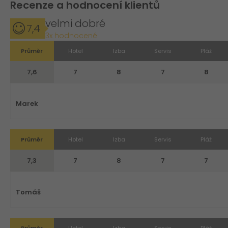
Recenze a hodnocení klientů
velmi dobré
7,4
3x hodnocené
Průměr
Hotel
Izba
Servis
Pláž
7,6
7
8
7
8
Marek
Průměr
Hotel
Izba
Servis
Pláž
7,3
7
8
7
7
Tomáš
Průměr
Hotel
Izba
Servis
Pláž