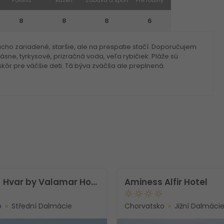
8
8
8
6
ho zariadené, staršie, ale na prespatie stačí. Doporučujem
sne, tyrkysové, prizračná voda, veľa rybičiek. Pláže sú
ôr pre väčšie deti. Tá býva zväčša ale preplnená.
[PLACES] Hvar by Valamar Hotel
Aminess Alfir Hotel
o
Střední Dalmácie
Chorvatsko
Jižní Dalmáci