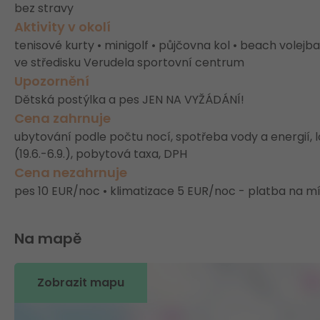
bez stravy
Aktivity v okolí
tenisové kurty • minigolf • půjčovna kol • beach volejbal
ve středisku Verudela sportovní centrum
Upozornění
Dětská postýlka a pes JEN NA VYŽÁDÁNÍ!
Cena zahrnuje
ubytování podle počtu nocí, spotřeba vody a energií, l
(19.6.-6.9.), pobytová taxa, DPH
Cena nezahrnuje
pes 10 EUR/noc • klimatizace 5 EUR/noc - platba na m
Na mapě
Zobrazit mapu