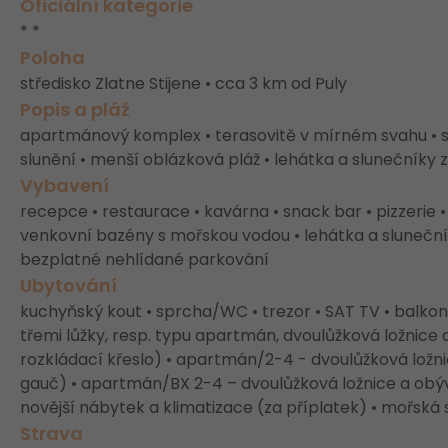
Oficiální kategorie
* *
Poloha
středisko Zlatne Stijene • cca 3 km od Puly
Popis a pláž
apartmánový komplex • terasovitě v mírném svahu • s
slunění • menší oblázková pláž • lehátka a slunečníky 
Vybavení
recepce • restaurace • kavárna • snack bar • pizzerie 
venkovní bazény s mořskou vodou • lehátka a sluneční
bezplatné nehlídané parkování
Ubytování
kuchyňský kout • sprcha/WC • trezor • SAT TV • balkon
třemi lůžky, resp. typu apartmán, dvoulůžková ložnice
rozkládací křeslo) • apartmán/2-4 - dvoulůžková ložn
gauč) • apartmán/BX 2-4 – dvoulůžková ložnice a obýv
novější nábytek a klimatizace (za příplatek) • mořská
Strava