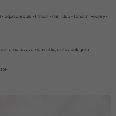
 • aqua aerobik • fitness • mini club • taneční večery •
ožní prádlo, závěrečný úklid, služby delegáta
ístě