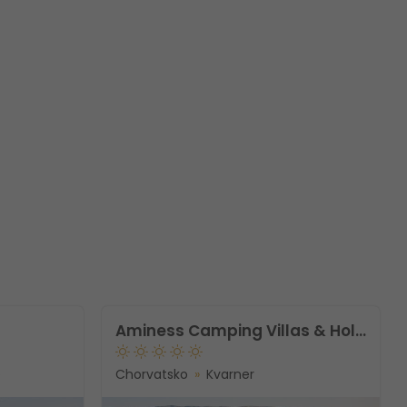
Aminess Camping Villas & Holiday Homes Avalona
e
Chorvatsko
Kvarner