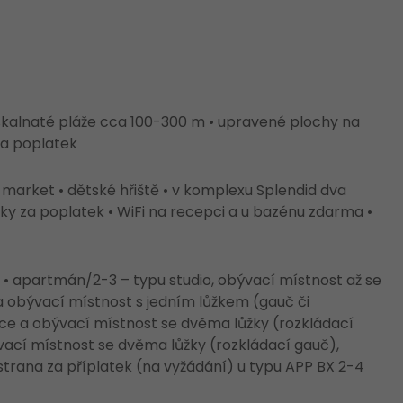
kalnaté pláže cca 100-300 m • upravené plochy na
za poplatek
• market • dětské hřiště • v komplexu Splendid dva
ky za poplatek • WiFi na recepci a u bazénu zdarma •
 • apartmán/2-3 – typu studio, obývací místnost až se
 a obývací místnost s jedním lůžkem (gauč či
ice a obývací místnost se dvěma lůžky (rozkládací
ací místnost se dvěma lůžky (rozkládací gauč),
 strana za příplatek (na vyžádání) u typu APP BX 2-4