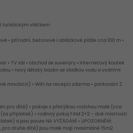
í turistickým vláčkem
ově • přírodní, betonové i oblázkové pláže cca 100 m •
bar • TV sál • obchod se suvenýry • internetový koutek
odou • nový dětský bazén se sladkou vodu a vodními
é množství) • WiFi na recepci zdarma • parkování 2
en pro dítě) • pokoje s přistýlkou rozlohou malé (cca
(za příplatek) • rodinný pokoj FAM 2+2 – dvě místnosti
íplatek) a jsou pouze NA VYŽÁDÁNÍ • UPOZORNĚNÍ:
R, pro druhé dítě) jsou malé mají maximálně 15m2.