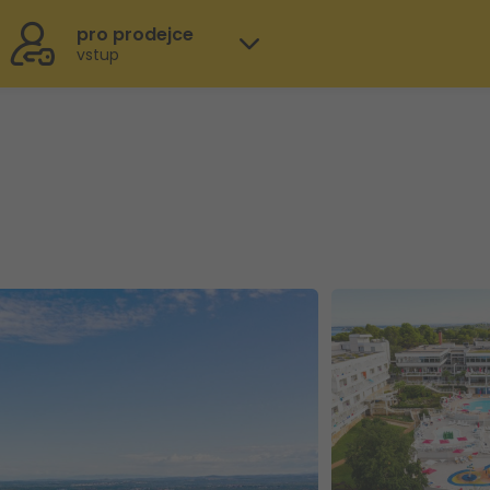
pro prodejce
vstup