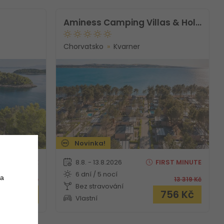
Aminess Camping Villas & Holiday Homes Avalona
e
Chorvatsko
Kvarner
Novinka!
RST
MINUTE
8.8. - 13.8.2026
FIRST
MINUTE
6 dní / 5 nocí
 a
15 976
Kč
13 319
Kč
Bez stravování
 562
Kč
756
Kč
Vlastní