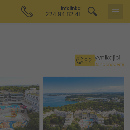
infolinka
224 94 82 41
vynikající
9,2
3x hodnocené