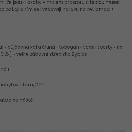
domí, že jsou 4 osoby v malém prostoru a budou muset
o pokoji a tím se i vzdávají nároku na reklamaci z
bal • půjčovna kol a člunů • tobogan • vodní sporty • na
1.8.) • velké zábavní středisko Byblos
né !
, pobytová taxa, DPH
platba na místě