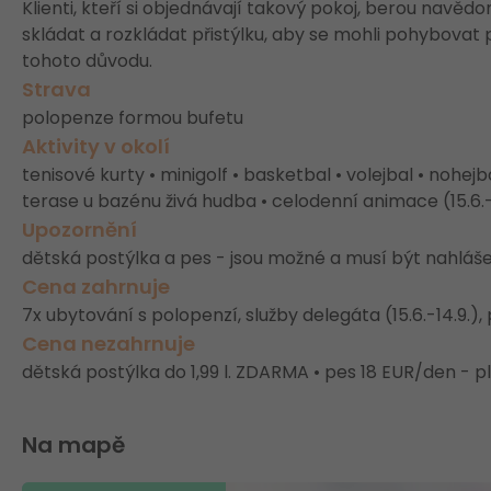
Klienti, kteří si objednávají takový pokoj, berou navě
skládat a rozkládat přistýlku, aby se mohli pohybovat p
tohoto důvodu.
Strava
polopenze formou bufetu
Aktivity v okolí
tenisové kurty • minigolf • basketbal • volejbal • nohej
terase u bazénu živá hudba • celodenní animace (15.6.-3
Upozornění
dětská postýlka a pes - jsou možné a musí být nahláše
Cena zahrnuje
7x ubytování s polopenzí, služby delegáta (15.6.-14.9.)
Cena nezahrnuje
dětská postýlka do 1,99 l. ZDARMA • pes 18 EUR/den - 
Na mapě