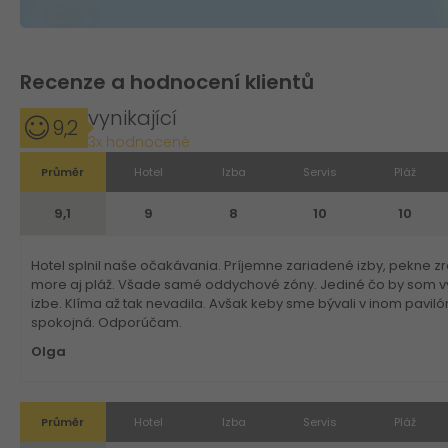
Recenze a hodnocení klientů
vynikající
9,2
3x hodnocené
Průměr
Hotel
Izba
Servis
Pláž
9,1
9
8
10
10
Hotel splnil naše očakávania. Príjemne zariadené izby, pekne zr
more aj pláž. Všade samé oddychové zóny. Jediné čo by som vyt
izbe. Klíma až tak nevadila. Avšak keby sme bývali v inom pavil
spokojná. Odporúčam.
Olga
Průměr
Hotel
Izba
Servis
Pláž