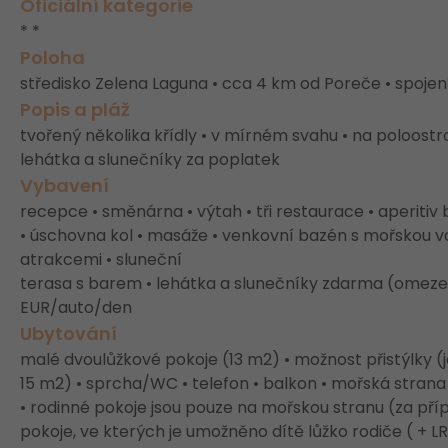
Oficiální kategorie
* *
Poloha
středisko Zelena Laguna • cca 4 km od Poreče • spojen
Popis a pláž
tvořený několika křídly • v mírném svahu • na poloostr
lehátka a slunečníky za poplatek
Vybavení
recepce • směnárna • výtah • tři restaurace • aperitiv 
• úschovna kol • masáže • venkovní bazén s mořskou v
atrakcemi • sluneční
terasa s barem • lehátka a slunečníky zdarma (omezen
EUR/auto/den
Ubytování
malé dvoulůžkové pokoje (13 m2) • možnost přistýlky (j
15 m2) • sprcha/WC • telefon • balkon • mořská strana 
• rodinné pokoje jsou pouze na mořskou stranu (za př
pokoje, ve kterých je umožněno dítě lůžko rodiče ( + L