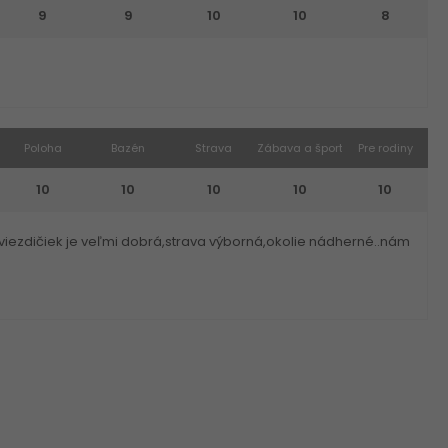
9
9
10
10
8
Poloha
Bazén
Strava
Zábava a šport
Pre rodiny
10
10
10
10
10
hviezdičiek je veľmi dobrá,strava výborná,okolie nádherné..nám