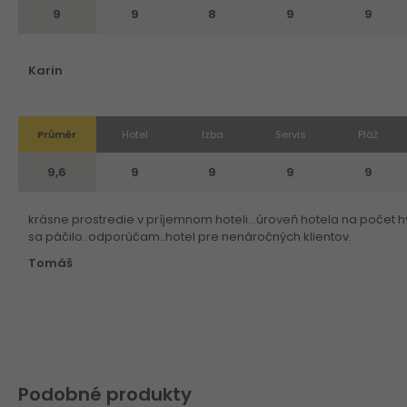
9
9
8
9
9
Karin
Průměr
Hotel
Izba
Servis
Pláž
9,6
9
9
9
9
krásne prostredie v príjemnom hoteli...úroveň hotela na počet 
sa páčilo..odporúčam..hotel pre nenáročných klientov.
Tomáš
Podobné produkty