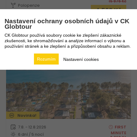
15 976
Kč
Polopenze
4 562
Kč
Vlastní
Nastavení ochrany osobních údajů v CK
Globtour
CK Globtour používá soubory cookie ke zlepšení zákaznické
Aminess Camping Villas & Holiday Homes Avalona
zkušenosti, ke shromažďování a analýze informací o výkonu a
používání stránek a ke zlepšení a přizpůsobení obsahu a reklam.
Chorvatsko
Kvarner
Rozumím
Nastavení cookies
Novinka!
7.8. - 12.8.2026
FIRST
MINUTE
6 dní / 5 nocí