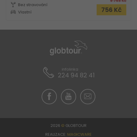
9 768
Kč
Bez stravování
756
Kč
Vlastní
infolinka
224 94 82 41
2026
©
GLOBTOUR
REALIZACE:
MAGICWARE