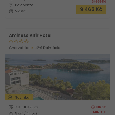
21 525
Kč
Polopenze
9 465
Kč
Vlastní
Aminess Alfir Hotel
Chorvatsko
Jižní Dalmácie
Novinka!
7.8. - 11.8.2026
FIRST
MINUTE
5 dní / 4 nocí