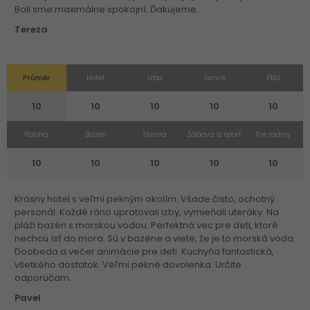
Boli sme maximálne spokojní. Ďakujeme.
Tereza
Průměr
Hotel
Izba
Servis
Pláž
10
10
10
10
10
Poloha
Bazén
Strava
Zábava a šport
Pre rodiny
10
10
10
10
10
Krásny hotel s veľmi pekným okolím. Všade čisto, ochotný
personál. Každé ráno upratovali izby, vymieňali uteráky. Na
pláži bazén s morskou vodou. Perfektná vec pre deti, ktoré
nechcú ísť do mora. Sú v bazéne a viete, že je to morská voda.
Doobeda a večer animácie pre deti. Kuchyňa fantastická,
všetkého dostatok. Veľmi pekné dovolenka. Určite
odporúčam.
Pavel