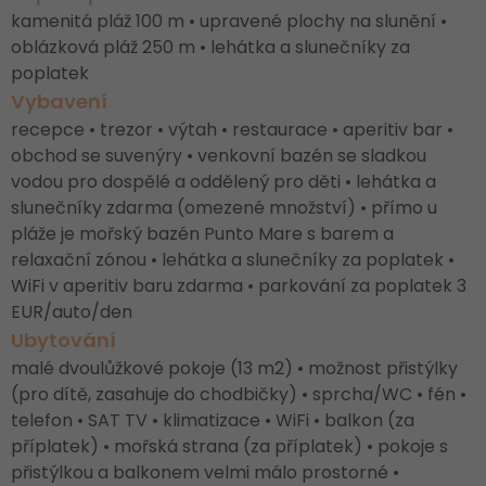
kamenitá pláž 100 m • upravené plochy na slunění •
oblázková pláž 250 m • lehátka a slunečníky za
poplatek
Vybavení
recepce • trezor • výtah • restaurace • aperitiv bar •
obchod se suvenýry • venkovní bazén se sladkou
vodou pro dospělé a oddělený pro děti • lehátka a
slunečníky zdarma (omezené množství) • přímo u
pláže je mořský bazén Punto Mare s barem a
relaxační zónou • lehátka a slunečníky za poplatek •
WiFi v aperitiv baru zdarma • parkování za poplatek 3
EUR/auto/den
Ubytování
malé dvoulůžkové pokoje (13 m2) • možnost přistýlky
(pro dítě, zasahuje do chodbičky) • sprcha/WC • fén •
telefon • SAT TV • klimatizace • WiFi • balkon (za
příplatek) • mořská strana (za příplatek) • pokoje s
přistýlkou a balkonem velmi málo prostorné •