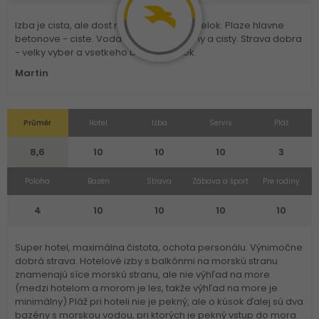
Izba je cista, ale dost mala ak mate pristelok. Plaze hlavne
betonove - ciste. Voda cista. Hotel pekny a cisty. Strava dobra
- velky vyber a vsetkeho bolo dostatok.
Martin
Průměr
Hotel
Izba
Servis
Pláž
8,6
10
10
10
3
Poloha
Bazén
Strava
Zábava a šport
Pre rodiny
4
10
10
10
10
Super hotel, maximálna čistota, ochota personálu. Výnimočne
dobrá strava. Hotelové izby s balkónmi na morskú stranu
znamenajú síce morskú stranu, ale nie výhľad na more
(medzi hotelom a morom je les, takže výhľad na more je
minimálny).Pláž pri hoteli nie je pekný, ale o kúsok ďalej sú dva
bazény s morskou vodou, pri ktorých je pekný vstup do mora.