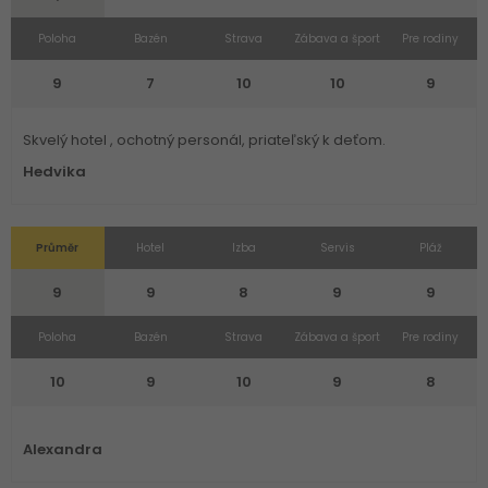
Poloha
Bazén
Strava
Zábava a šport
Pre rodiny
9
7
10
10
9
Skvelý hotel , ochotný personál, priateľský k deťom.
Hedvika
Průměr
Hotel
Izba
Servis
Pláž
9
9
8
9
9
Poloha
Bazén
Strava
Zábava a šport
Pre rodiny
10
9
10
9
8
Alexandra