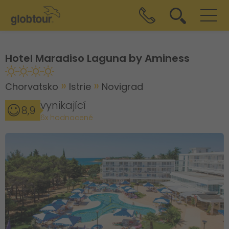
Hotel Maradiso Laguna by Aminess
Chorvatsko
Istrie
Novigrad
vynikající
8,9
6x hodnocené