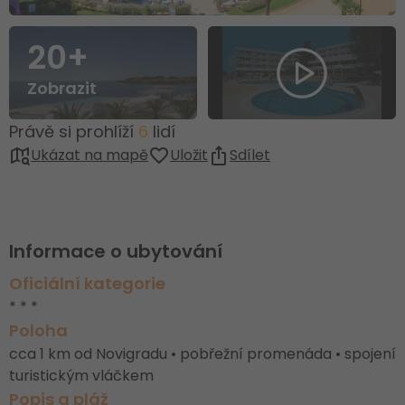
20+
Zobrazit
Právě si prohlíží
6
lidí
Ukázat na mapě
Uložit
Sdílet
Informace o ubytování
Oficiální kategorie
* * *
Poloha
cca 1 km od Novigradu • pobřežní promenáda • spojení
turistickým vláčkem
Popis a pláž