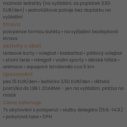
možnost ledničky (na vyžádání, za poplatek 3,50
EUR/den) • jednolůžkové pokoje bez doplatku na
vyžádání
Strava
polopenze formou bufetu • na vyžádání bezlepková
strava
Aktivity v okolí
tenisové kurty • volejbal • basketbal • plážový volejbal
• stolní tenis • minigolf • vodní sporty • dětské hřiště •
animace • aquapark Istralandia cca 5 km
Upozornění
pes 15 EUR/den • lednička 3,50 EUR/den • dětská
postýlka do 1,99 l. ZDARMA - jen na vyžádání, platba na
místě
Cena zahrnuje
7x ubytování s polopenzí • služby delegáta (15.6.-14.9.)
• pobytová taxa • DPH