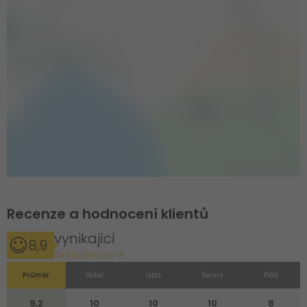
Recenze a hodnocení klientů
vynikající
8,9
6x hodnocené
Průměr
Hotel
Izba
Servis
Pláž
9,2
10
10
10
8