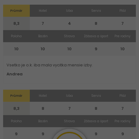
Průměr
Hotel
Izba
Servis
Pláž
8,3
7
4
8
7
Poloha
Bazén
Strava
Zábava a šport
Pre rodiny
10
10
10
9
10
Vsetko je o.k. iba mala vycitka mensie izby.
Andrea
Průměr
Hotel
Izba
Servis
Pláž
8,3
8
7
8
7
Poloha
Bazén
Strava
Zábava a šport
Pre rodiny
9
9
9
9
9