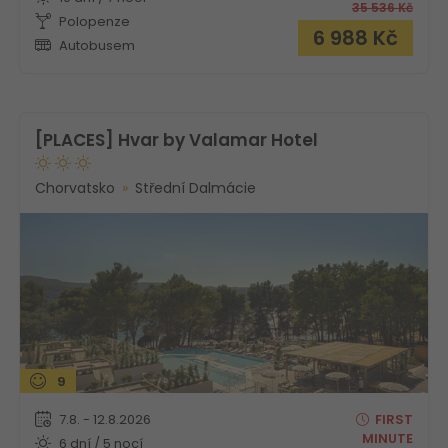
35 536
Kč
Polopenze
6 988
Kč
Autobusem
[PLACES] Hvar by Valamar Hotel
Chorvatsko
Střední Dalmácie
9
7.8. - 12.8.2026
FIRST
MINUTE
6 dní / 5 nocí